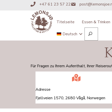
+47 61 23 57 22
post@lemonsjoe.
+4761235722
post@lemonsjoe.no
Titelseite
Essen & Trinken
Suchen
Deutsch
K
Für Fragen zu Ihrem Aufenthalt, Ihrer Reiserou
Adresse
Fjellveien 1570, 2680 Vågå, Norwegen