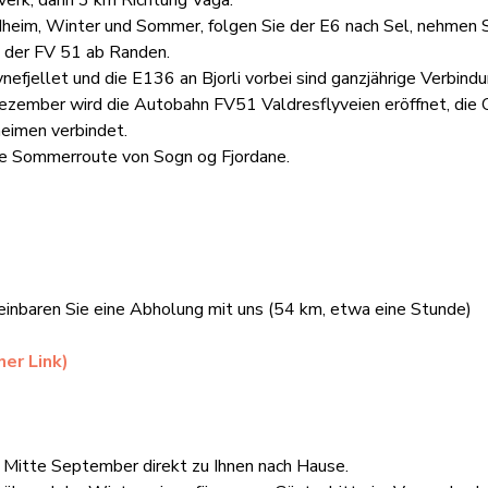
verk, dann 3 km Richtung Vågå.
eim, Winter und Sommer, folgen Sie der E6 nach Sel, nehmen S
e der FV 51 ab Randen.
efjellet und die E136 an Bjorli vorbei sind ganzjährige Verbi
 Dezember wird die Autobahn FV51 Valdresflyveien eröffnet, di
eimen verbindet.
ie Sommerroute von Sogn og Fjordane.
reinbaren Sie eine Abholung mit uns (54 km, etwa eine Stunde)
ner Link)
bis Mitte September direkt zu Ihnen nach Hause.