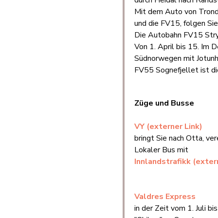
durch Heidal nach Rands
Mit dem Auto von Trondh
und die FV15, folgen Si
Die Autobahn FV15 Stryn
Von 1. April bis 15. Im
Südnorwegen mit Jotunh
FV55 Sognefjellet ist d
Züge und Busse
VY (externer Link)
bringt Sie nach Otta, ve
Lokaler Bus mit
Innlandstrafikk (exter
Valdres Express
in der Zeit vom 1. Juli 