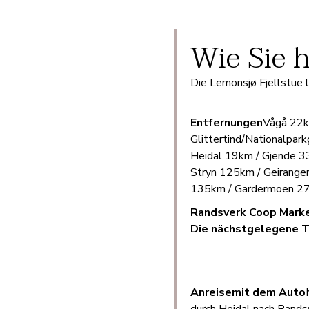
Wie Sie 
Die Lemonsjø Fjellstue 
Entfernungen
Vågå 22k
Glittertind/Nationalpa
Heidal 19km / Gjende 3
Stryn 125km / Geirange
135km / Gardermoen 2
Randsverk Coop Marked
Die nächstgelegene Ta
Anreise
mit dem Auto