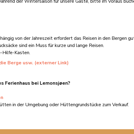
ährend der Wintersaison für unsere Gäste, bitte im Voraus buch
ängig von der Jahreszeit erfordert das Reisen in den Bergen gu
ksäcke sind ein Muss für kurze und lange Reisen.
e-Hilfe-Kasten.
die Berge usw. (externer Link)
es Ferienhaus bei Lemonsjøen?
en
ghütten in der Umgebung oder Hüttengrundstücke zum Verkauf.