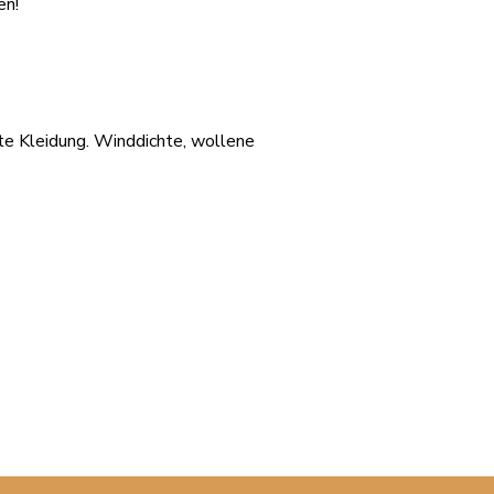
en!
te Kleidung.
Winddichte, wollene