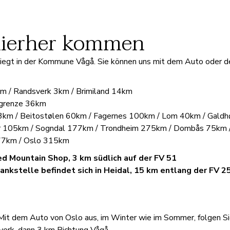
hierher kommen
liegt in der Kommune Vågå. Sie können uns mit dem Auto oder de
m / Randsverk 3km / Brimiland 14km
rkgrenze 36km
3km / Beitostølen 60km / Fagernes 100km / Lom 40km / Galdhø
r 105km / Sogndal 177km / Trondheim 275km / Dombås 75km /
77km / Oslo 315km
 Mountain Shop, 3 km südlich auf der FV 51
nkstelle befindet sich in Heidal, 15 km entlang der FV 2
Mit dem Auto von Oslo aus, im Winter wie im Sommer, folgen Si