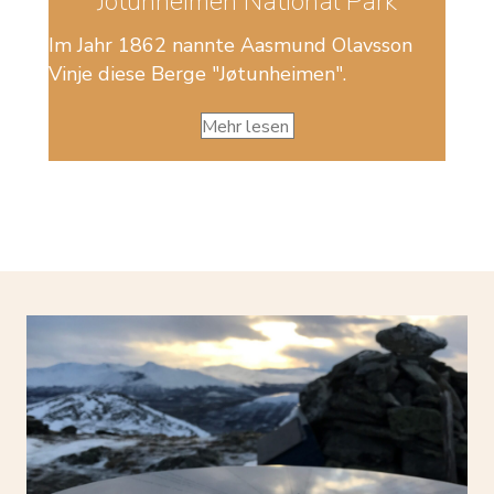
Jotunheimen National Park
Im Jahr 1862 nannte Aasmund Olavsson
Vinje diese Berge "Jøtunheimen".
Mehr lesen