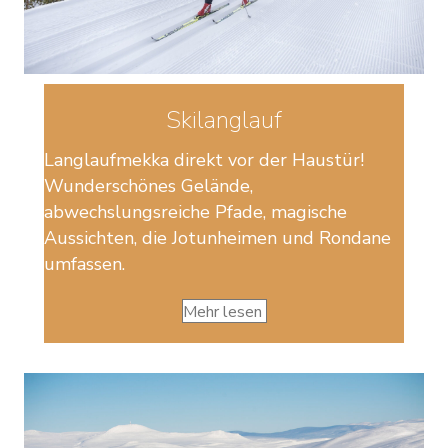
Skilanglauf
Langlaufmekka direkt vor der Haustür!
Wunderschönes Gelände,
abwechslungsreiche Pfade, magische
Aussichten, die Jotunheimen und Rondane
umfassen.
Mehr lesen