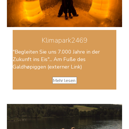
Klimapark2469
"Begleiten Sie uns 7.000 Jahre in der
Zukunft ins Eis"... Am Fuße des
Galdhøpiggen (externer Link)
Mehr lesen