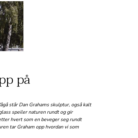
pp på
ågå står Dan Grahams skulptur, også kalt
glass speiler naturen rundt og gir
etter hvert som en beveger seg rundt
uren tar Graham opp hvordan vi som