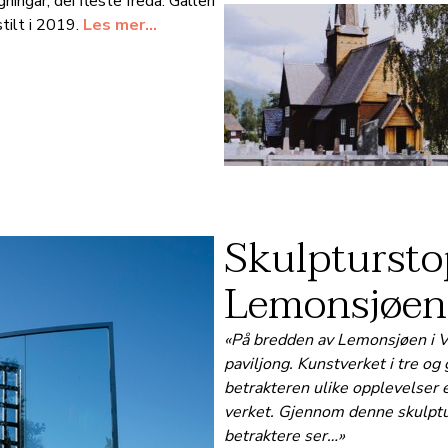
ngar, dei fleste freda. Galleri
gstilt i 2019.
Les mer…
Skulptursto
Lemonsjøen
«På bredden av Lemonsjøen i V
paviljong. Kunstverket i tre og 
betrakteren ulike opplevelser 
verket. Gjennom denne skulpt
betraktere ser…»