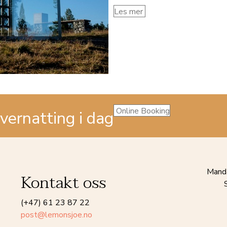
Les mer
Online Booking
overnatting i dag
Manda
Kontakt oss
(+47) 61 23 87 22
post@lemonsjoe.no