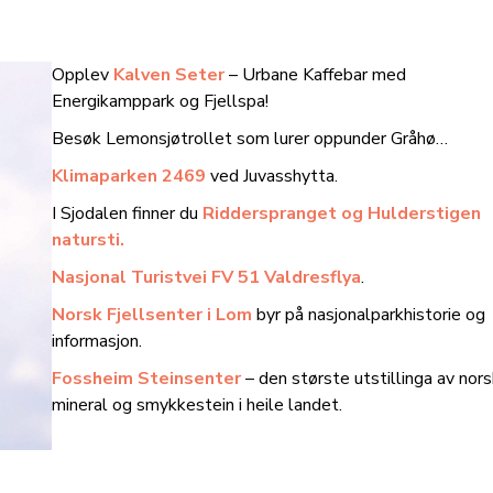
Opplev
Kalven Seter
– Urbane Kaffebar med
Energikamppark og Fjellspa!
Besøk Lemonsjøtrollet som lurer oppunder Gråhø…
Klimaparken 2469
ved Juvasshytta.
I Sjodalen finner du
Ridderspranget og Hulderstigen
natursti.
Nasjonal Turistvei FV 51 Valdresflya
.
Norsk Fjellsenter i Lom
byr på nasjonalparkhistorie og
informasjon.
Fossheim Steinsenter
– den største utstillinga av nor
mineral og smykkestein i heile landet.