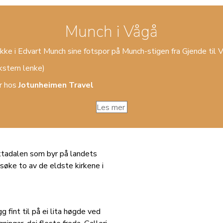
Munch i Vågå
åkke i Edvart Munch sine fotspor på Munch-stigen fra Gjende til 
kstern lenke)
r hos
Jotunheimen Travel
Les mer
tadalen som byr på landets
esøke to av de eldste kirkene i
g fint til på ei lita høgde ved