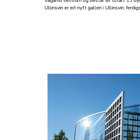
Vågåmo sentrum og består av totalt 13 bygni
Ullinsvin er eit nytt galleri i Ullinsvin, ferdi