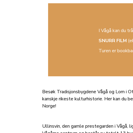
I Vågå kan du tr
SNURR FILM
(e
Turen er bookba
Besøk Tradisjonsbygdene Vågå og Lom i Ot
kanskje rikeste kulturhistorie. Her kan du b
Norge!
Ullinsvin, den gamle prestegarden i Vågå, lig