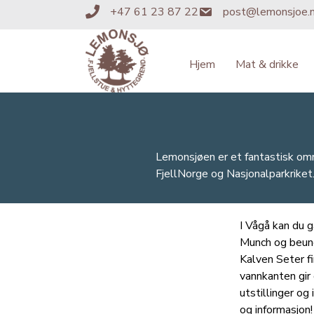
+47 61 23 87 22
post@lemonsjoe.
+4761238722
post@lemonsjoe.no
Hjem
Mat & drikke
Lemonsjøen er et fantastisk omr
FjellNorge og Nasjonalparkriket
I Vågå kan du 
Munch og beund
Kalven Seter f
vannkanten gir
utstillinger og
og informasjon!