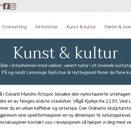
no
Overnatting
Aktiviteter
Kunst & kultur
Møter & eve
Kunst & kultur
åde i Jotunheimen med vakker, variert natur i et levende kulturl
. På og rundt Lemonsjø Fjellstue & Hyttegrend finner du flere ku
gå i Edvard Munchs-fotspor, besøke den nyrestaurerte urtehagen
re en av Norges eldste stavkirker, Vågå Kjyrkje fra 1130. Ved 
inner du en urban kaffebar og seterspa. Dan Grahams skulpturst
 gjennom sine speilformasjoner en ny dimensjon til naturopplevel
 installasjoner kontakt oss i resepsjonen så hjelper vi deg med v