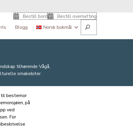
Bestill bord
Bestill overnatting
Søk
nts
Blogg
Norsk bokmål
andskap tilhørende Vågå,
lturelle smakebiter.
 til bestemor
Lemonsjøen, på
opp ved
sen. For
eibeskrivelse