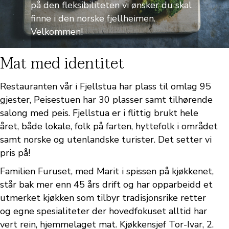
på den fleksibiliteten vi ønsker du skal
finne i den norske fjellheimen.
Velkommen!
Mat med identitet
Restauranten vår i Fjellstua har plass til omlag 95
gjester, Peisestuen har 30 plasser samt tilhørende
salong med peis. Fjellstua er i flittig brukt hele
året, både lokale, folk på farten, hyttefolk i området
samt norske og utenlandske turister. Det setter vi
pris på!
Familien Furuset, med Marit i spissen på kjøkkenet,
står bak mer enn 45 års drift og har opparbeidd et
utmerket kjøkken som tilbyr tradisjonsrike retter
og egne spesialiteter der hovedfokuset alltid har
vert rein, hjemmelaget mat. Kjøkkensjef Tor-Ivar, 2.