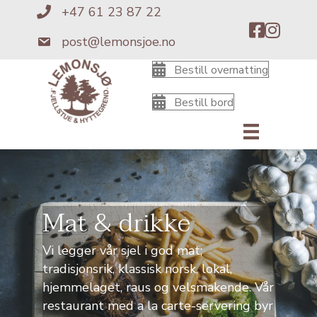
+47 61 23 87 22
+4761238722
post@lemonsjoe.no
post@lemonsjoe.no
Bestill overnatting
Bestill bord
Mat & drikke
Vi legger vår sjel i god mat;
tradisjonsrik, klassisk norsk, lokal,
hjemmelaget, raus og velsmakende. Vår
restaurant med a la carte-servering byr