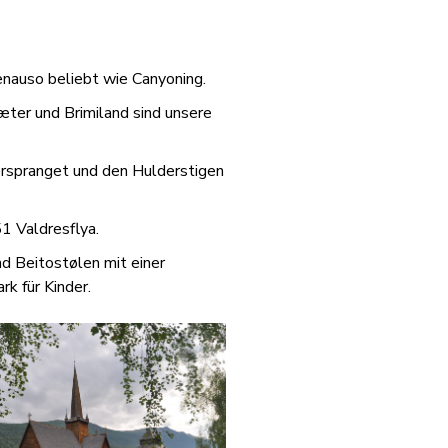
genauso beliebt wie Canyoning.
æter und Brimiland sind unsere
erspranget und den Hulderstigen
1 Valdresflya.
nd Beitostølen mit einer
k für Kinder.