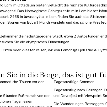
und Lom im Ottadalen bieten vielleicht die reichste Kulturgesch
Norwegens! Das Norwegische Gebirgszentrum in Lom bietet Infor
park 2469 in Juvasshytta. In Lom finden Sie auch das Steinzent
f den Spuren von Edvart Munch wandeln und das schöne Prestegå
illehammer die nächstgelegene Stadt, etwa 2 Autostunden entfe
esuchen Sie die olympischen Erinnerungen.
, Osten oder Westen reisen, wir von Lemonsjø Fjellstue & Hytt
 Sie in die Berge, das ist gut fü
Sommerliche Touren vor der
Tagesausflüge Sommer
Tagesausflug nach Geiranger, Tr
aar Stunden Fußmarsch von der
und Dovrefjell mit Viewpoint S
schönen Tagen einen
Die Wanderungen Besseggen, Ga