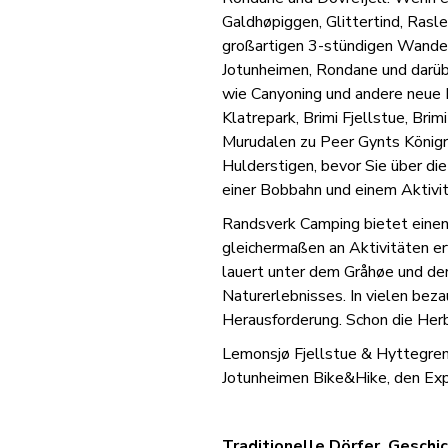
Galdhøpiggen, Glittertind, Rasl
großartigen 3-stündigen Wander
Jotunheimen, Rondane und darübe
wie Canyoning und andere neue E
Klatrepark, Brimi Fjellstue, Bri
Murudalen zu Peer Gynts Königr
Hulderstigen, bevor Sie über die
einer Bobbahn und einem Aktivitä
Randsverk Camping bietet einen 
gleichermaßen an Aktivitäten er
lauert unter dem Gråhøe und de
Naturerlebnisses. In vielen bez
Herausforderung. Schon die Herb
Lemonsjø Fjellstue & Hyttegren
Jotunheimen Bike&Hike, den Expe
Traditionelle Dörfer, Geschi