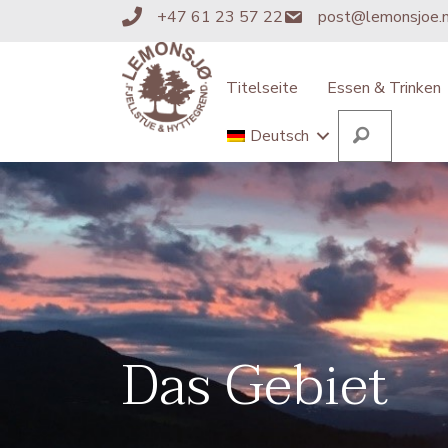
+47 61 23 57 22
post@lemonsjoe.
+4761235722
post@lemonsjoe.no
Titelseite
Essen & Trinken
Suchen
Deutsch
Das Gebiet