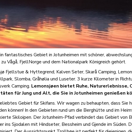
n fantastisches Gebiet in Jotunheimen mit schöner, abwechslungs
e zu Vågå, FjellNorge und dem Nationalpark Königreich gehört.
ø Fjellstue & Hyttegrend, Kalven Seter, Skarå Camping, Lemon
park, Slomba, Gråhølia und Luseter. 3 kurze Kilometer in Richtu
sverk Camping.
Lemonsjøen bietet Ruhe, Naturerlebnisse, 
itäten für Jung und Alt, die Sie in Jotunheimen genießen k
eliebtes Gebiet für Skifans. Wir wagen zu behaupten, dass Sie hi
den können! In den Gebieten rund um die Berghütte und im Heimf
ierte Skiloipen. Der Jotunheim-Pfad verbindet das Gebiet von B
r ins Sjodalen mit Hindseter, Bessheim und Gjende im Süden. D
nisiert. Der Aussichtspunkt Trollhøe ist perfekt für diejenigen, 