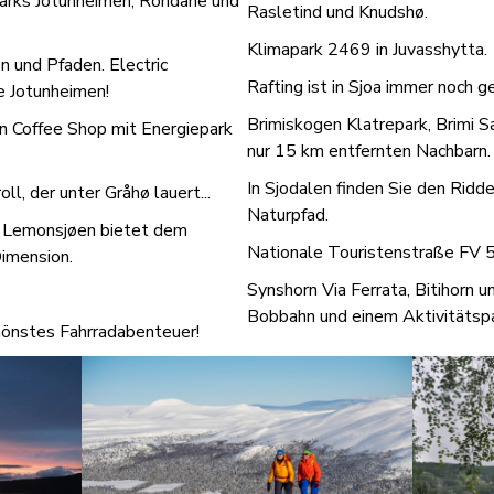
parks Jotunheimen, Rondane und
Rasletind und Knudshø.
Klimapark 2469 in Juvasshytta.
 und Pfaden. Electric
Rafting ist in Sjoa immer noch 
e Jotunheimen!
Brimiskogen Klatrepark, Brimi S
n Coffee Shop mit Energiepark
nur 15 km entfernten Nachbarn.
In Sjodalen finden Sie den Ridd
l, der unter Gråhø lauert...
Naturpfad.
s Lemonsjøen bietet dem
Nationale Touristenstraße FV 5
Dimension.
Synshorn Via Ferrata, Bitihorn u
Bobbahn und einem Aktivitätspar
hönstes Fahrradabenteuer!