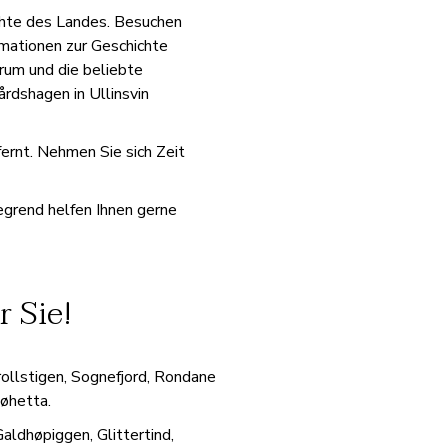
ichte des Landes. Besuchen
mationen zur Geschichte
rum und die beliebte
rdshagen in Ullinsvin
rnt. Nehmen Sie sich Zeit
egrend helfen Ihnen gerne
r Sie!
ollstigen, Sognefjord, Rondane
nøhetta.
ldhøpiggen, Glittertind,