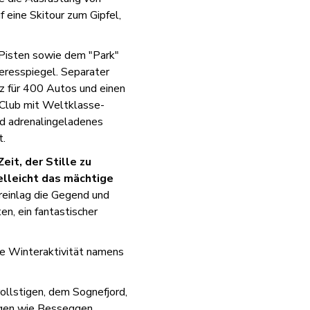
 eine Skitour zum Gipfel,
 Pisten sowie dem "Park"
eresspiegel. Separater
tz für 400 Autos und einen
-Club mit Weltklasse-
und adrenalingeladenes
t.
eit, der Stille zu
elleicht das mächtige
einlag die Gegend und
en, ein fantastischer
ne Winteraktivität namens
ollstigen, dem Sognefjord,
gen wie Besseggen,