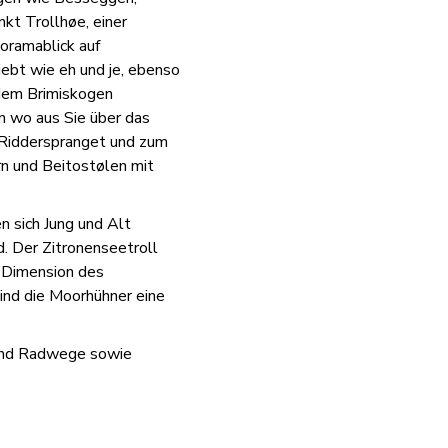
kt Trollhøe, einer
oramablick auf
iebt wie eh und je, ebenso
 dem Brimiskogen
on wo aus Sie über das
 Ridderspranget und zum
rn und Beitostølen mit
n sich Jung und Alt
. Der Zitronenseetroll
e Dimension des
ind die Moorhühner eine
 und Radwege sowie