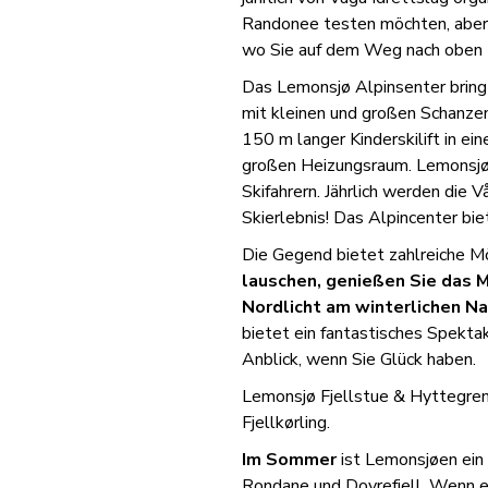
Randonee testen möchten, aber a
wo Sie auf dem Weg nach oben 
Das Lemonsjø Alpinsenter bring
mit kleinen und großen Schanze
150 m langer Kinderskilift in e
großen Heizungsraum. Lemonsjø 
Skifahrern. Jährlich werden die 
Skierlebnis! Das Alpincenter bie
Die Gegend bietet zahlreiche Mö
lauschen, genießen Sie das M
Nordlicht am winterlichen N
bietet ein fantastisches Spektak
Anblick, wenn Sie Glück haben.
Lemonsjø Fjellstue & Hyttegrend
Fjellkørling.
Im Sommer
ist Lemonsjøen ein 
Rondane und Dovrefjell. Wenn 