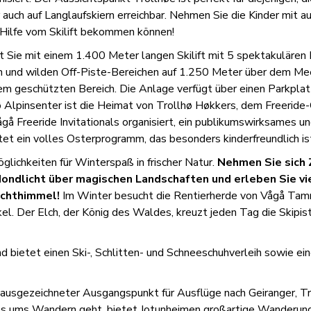
uch auf Langlaufskiern erreichbar. Nehmen Sie die Kinder mit auf
Hilfe vom Skilift bekommen können!
t Sie mit einem 1.400 Meter langen Skilift mit 5 spektakulären
n und wilden Off-Piste-Bereichen auf 1.250 Meter über dem Me
inem geschützten Bereich. Die Anlage verfügt über einen Parkpla
Alpinsenter ist die Heimat von Trollhø Høkkers, dem Freeride
Vågå Freeride Invitationals organisiert, ein publikumswirksames 
tet ein volles Osterprogramm, das besonders kinderfreundlich is
glichkeiten für Winterspaß in frischer Natur.
Nehmen Sie sich Z
ondlicht über magischen Landschaften und erleben Sie vi
achthimmel!
Im Winter besucht die Rentierherde von Vågå Tamr
el. Der Elch, der König des Waldes, kreuzt jeden Tag die Skipist
 bietet einen Ski-, Schlitten- und Schneeschuhverleih sowie ei
ausgezeichneter Ausgangspunkt für Ausflüge nach Geiranger, Tr
es ums Wandern geht, bietet Jotunheimen großartige Wanderun