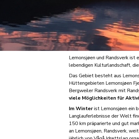
Lemonsjøen und Randsverk ist ei
lebendigen Kulturlandschaft, di
Das Gebiet besteht aus Lemonsj
Hüttengebieten Lemonsjøen Fjell
Bergweiler Randsverk mit Rand
viele Möglichkeiten für Aktiv
Im Winter
ist Lemonsjøen ein b
Langlauferlebnisse der Welt fin
150 km präparierte und gut mark
an Lemonsjøen, Randsverk, weite
jährlich von Vågå Idrettslag orga