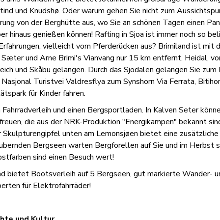
etind und Knudshø. Oder warum gehen Sie nicht zum Aussichtspun
ung von der Berghütte aus, wo Sie an schönen Tagen einen Pan
r hinaus genießen können! Rafting in Sjoa ist immer noch so bel
rfahrungen, vielleicht vom Pferderücken aus? Brimiland ist mit
mi Sæter und Arne Brimi's Vianvang nur 15 km entfernt. Heidal, v
eich und Skåbu gelangen. Durch das Sjodalen gelangen Sie zum
 Nasjonal Turistvei Valdresflya zum Synshorn Via Ferrata, Bitiho
tspark für Kinder fahren.
Fahrradverleih und einen Bergsportladen. In Kalven Seter könne
freuen, die aus der NRK-Produktion "Energikampen" bekannt sind
r Skulpturengipfel unten am Lemonsjøen bietet eine zusätzlich
aubernden Bergseen warten Bergforellen auf Sie und im Herbst s
stfarben sind einen Besuch wert!
d bietet Bootsverleih auf 5 Bergseen, gut markierte Wander-
rten für Elektrofahrräder!
chte und Kultur