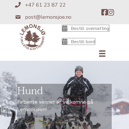
+47 61 23 87 22
+4761238722
post@lemonsjoe.no
post@lemonsjoe.no
Bestill overnatting
Bestill bord
Hund
Firbente venner er velkomne på
Lemonsjøen!