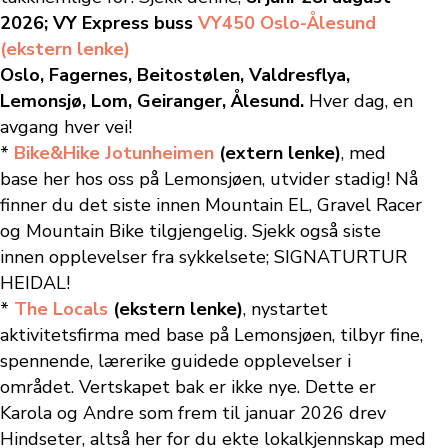
2026; VY Express buss
VY450 Oslo-Ålesund
(ekstern lenke)
Oslo, Fagernes, Beitostølen, Valdresflya,
Lemonsjø, Lom, Geiranger, Ålesund.
Hver dag, en
avgang hver vei!
*
Bike&Hike Jotunheimen
(extern lenke)
, med
base her hos oss på Lemonsjøen, utvider stadig! Nå
finner du det siste innen Mountain EL, Gravel Racer
og Mountain Bike tilgjengelig. Sjekk også siste
innen opplevelser fra sykkelsete; SIGNATURTUR
HEIDAL!
*
The Locals
(ekstern lenke)
, nystartet
aktivitetsfirma med base på Lemonsjøen, tilbyr fine,
spennende, lærerike guidede opplevelser i
området. Vertskapet bak er ikke nye. Dette er
Karola og Andre som frem til januar 2026 drev
Hindseter, altså her for du ekte lokalkjennskap med