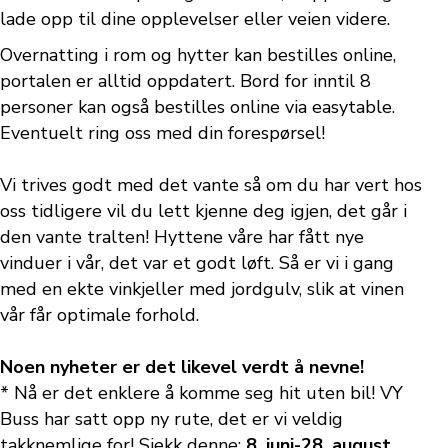
lade opp til dine opplevelser eller veien videre.
Overnatting i rom og hytter kan bestilles online,
portalen er alltid oppdatert. Bord for inntil 8
personer kan også bestilles online via easytable.
Eventuelt ring oss med din forespørsel!
Vi trives godt med det vante så om du har vert hos
oss tidligere vil du lett kjenne deg igjen, det går i
den vante tralten! Hyttene våre har fått nye
vinduer i vår, det var et godt løft. Så er vi i gang
med en ekte vinkjeller med jordgulv, slik at vinen
vår får optimale forhold.
Noen nyheter er det likevel verdt å nevne!
* Nå er det enklere å komme seg hit uten bil! VY
Buss har satt opp ny rute, det er vi veldig
takknemlige for! Sjekk denne;
8. juni-28. august