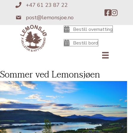
+47 61 23 87 22
+4761238722
post@lemonsjoe.no
post@lemonsjoe.no
Bestill overnatting
Bestill bord
Sommer ved Lemonsjøen